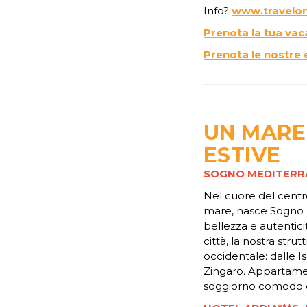
Info?
www.travelon
Prenota la tua va
Prenota le nostre 
UN MARE 
ESTIVE
SOGNO MEDITERRA
Nel cuore del centro
mare, nasce Sogno M
bellezza e autenticit
città, la nostra stru
occidentale: dalle I
Zingaro. Appartament
soggiorno comodo e r