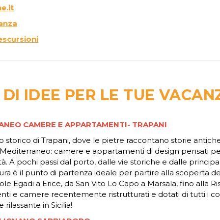
e.it
canza
escursioni
DI IDEE PER LE TUE VACAN
NEO CAMERE E APPARTAMENTI- TRAPANI
 storico di Trapani, dove le pietre raccontano storie antiche
editerraneo: camere e appartamenti di design pensati per 
à. A pochi passi dal porto, dalle vie storiche e dalle principal
ttura è il punto di partenza ideale per partire alla scoperta del
sole Egadi a Erice, da San Vito Lo Capo a Marsala, fino alla R
i e camere recentemente ristrutturati e dotati di tutti i c
ilassante in Sicilia!