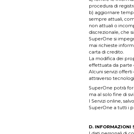
procedura di registr
b) aggiornare tempe
sempre attuali, compl
non attuali o incomp
discrezionale, che si
SuperOne si impegna
mai richieste infor
carta di credito.
La modifica dei prop
effettuata da parte 
Alcuni servizi offerti
attraverso tecnologie
SuperOne potrà forni
ma al solo fine di sv
I Servizi online, sal
SuperOne a tutti i pr
D. INFORMAZIONI 
I dati personali di c