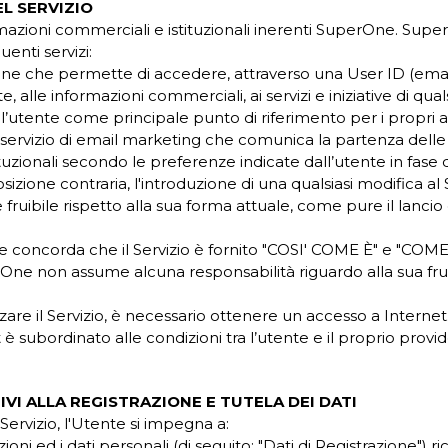
EL SERVIZIO
ormazioni commerciali e istituzionali inerenti SuperOne. Supe
guenti servizi:
nline che permette di accedere, attraverso una User ID (em
 alle informazioni commerciali, ai servizi e iniziative di qualsi
l’utente come principale punto di riferimento per i propri ac
ervizio di email marketing che comunica la partenza delle i
tuzionali secondo le preferenze indicate dall’utente in fase d
izione contraria, l'introduzione di una qualsiasi modifica al 
ruibile rispetto alla sua forma attuale, come pure il lancio di
e concorda che il Servizio è fornito "COSI' COME È" e "CO
ne non assume alcuna responsabilità riguardo alla sua fruiz
izzare il Servizio, è necessario ottenere un accesso a Internet
è subordinato alle condizioni tra l’utente e il proprio provid
TIVI ALLA REGISTRAZIONE E TUTELA DEI DATI
il Servizio, l'Utente si impegna a:
ioni ed i dati personali (di seguito: "Dati di Registrazione") ri