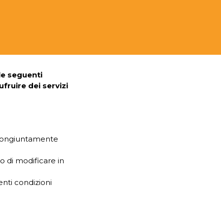
lle seguenti
fruire dei servizi
o congiuntamente
to di modificare in
renti condizioni