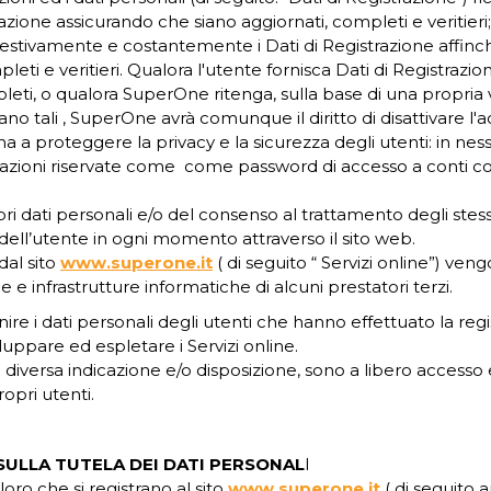
azione assicurando che siano aggiornati, completi e veritieri
stivamente e costantemente i Dati di Registrazione affinch
eti e veritieri. Qualora l'utente fornisca Dati di Registrazione
leti, o qualora SuperOne ritenga, sulla base di una propria
ano tali , SuperOne avrà comunque il diritto di disattivare l'
 a proteggere la privacy e la sicurezza degli utenti: in ne
mazioni riservate come come password di accesso a conti co
ri dati personali e/o del consenso al trattamento degli stes
dell’utente in ogni momento attraverso il sito web.
 dal sito
www.superone.it
( di seguito “ Servizi online”) veng
 e infrastrutture informatiche di alcuni prestatori terzi.
re i dati personali degli utenti che hanno effettuato la regi
iluppare ed espletare i Servizi online.
vo diversa indicazione e/o disposizione, sono a libero accesso 
opri utenti.
SULLA TUTELA DEI DATI PERSONAL
I
oloro che si registrano al sito
www.superone.it
( di seguito 