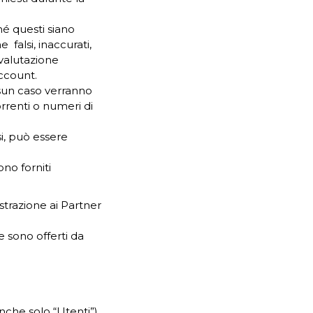
;
é questi siano
 falsi, inaccurati,
 valutazione
account.
ssun caso verranno
rrenti o numeri di
si, può essere
ono forniti
strazione ai Partner
e sono offerti da
anche solo “Utenti”)