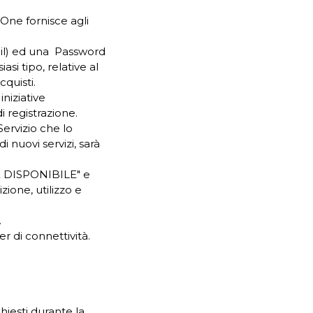
rOne fornisce agli
ail) ed una Password
asi tipo, relative al
quisti.
niziative
i registrazione.
Servizio che lo
 nuovi servizi, sarà
ME DISPONIBILE" e
ione, utilizzo e
.
er di connettività.
chiesti durante la