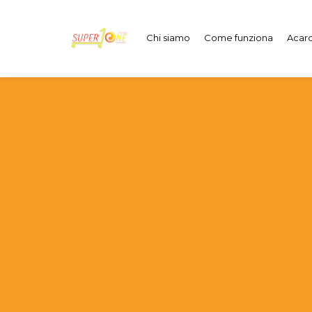
Chi siamo
Come funziona
Acard