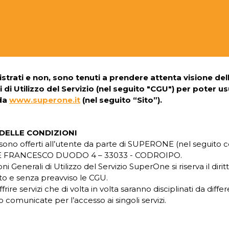
egistrati e non, sono tenuti a prendere attenta visione de
 di Utilizzo del Servizio (nel seguito "CGU") per poter usu
 da
www.superone.it
(nel seguito “Sito”).
DELLE CONDIZIONI
vizi sono offerti all’utente da parte di SUPERONE (nel seguit
ALE FRANCESCO DUODO 4 – 33033 - CODROIPO.
ni Generali di Utilizzo del Servizio SuperOne si riserva il dirit
 e senza preavviso le CGU.
offrire servizi che di volta in volta saranno disciplinati da diffe
 comunicate per l’accesso ai singoli servizi.