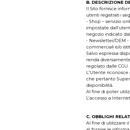
B. DESCRIZIONE D
Il Sito fornisce inf
utenti registrati i se
- Shop – servizio o
impostate dall’utente,
negozio indicato dal
- Newsletter/DEM - s
commerciali e/o isti
Salvo espressa dispos
renda diversamente f
regolato dalle CGU.
L'Utente riconosce 
che pertanto SuperO
disponibilità.
Al fine di poter util
L’accesso a Internet 
C. OBBLIGHI RELA
Al fine di utilizzare 
a) fornire le informaz