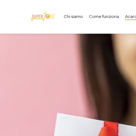
Chi siamo
Come funziona
Acard