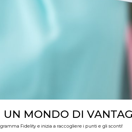
: UN MONDO DI VANTAG
ogramma Fidelity e inizia a raccogliere i punti e gli sconti!