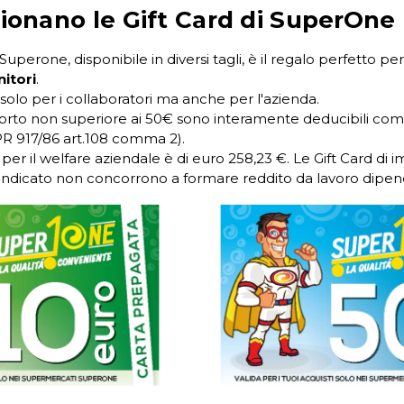
onano le Gift Card di SuperOne
uperone, disponibile in diversi tagli, è il regalo perfetto p
nitori
.
olo per i collaboratori ma anche per l'azienda.
mporto non superiore ai 50€ sono interamente deducibili com
R 917/86 art.108 comma 2).
ite per il welfare aziendale è di euro 258,23 €. Le Gift Card di
indicato non concorrono a formare reddito da lavoro dipen