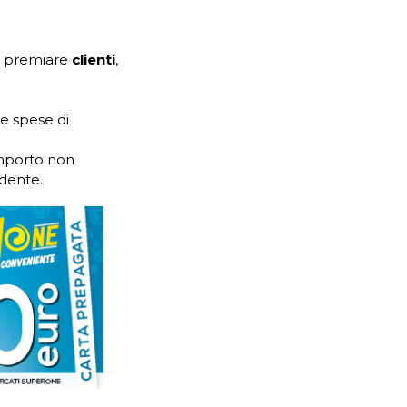
er premiare
clienti
,
e spese di
 importo non
dente.