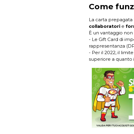
Come funzi
La carta prepagata S
collaboratori
e
for
È un vantaggio non s
- Le Gift Card di i
rappresentanza (DP
- Per il 2022, il lim
superiore a quanto 