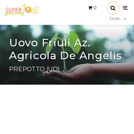
0
Sede...
Uovo Friuli Az.
Agricola De Angelis
PREPOTTO (UD)