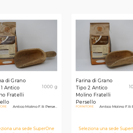
na di Grano
Farina di Grano
1000 g
1
 1 Antico
Tipo 2 Antico
no Fratelli
Molino Fratelli
ello
Persello
Antico Molino F.lli Persello
Antico Molino F.lli Pe
TORE
FORNITORE
eziona una sede SuperOne
Seleziona una sede Supe