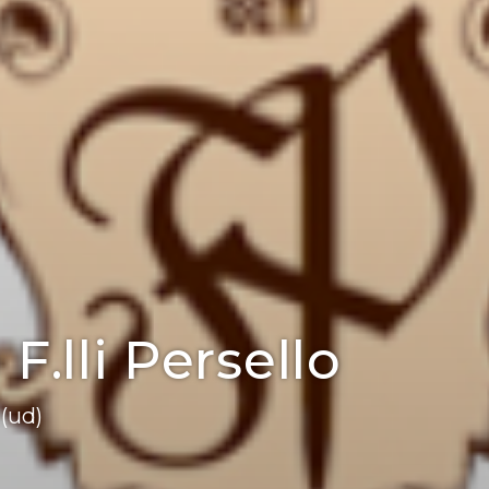
F.lli Persello
(ud)