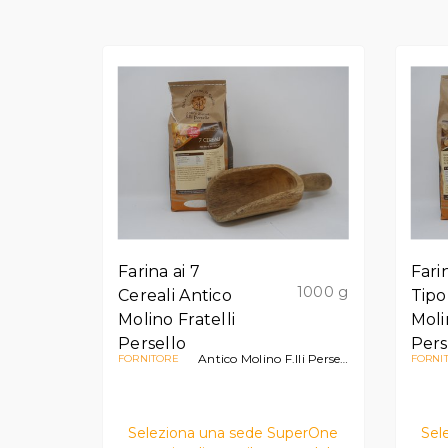
Farina ai 7
Fari
1000 g
Cereali Antico
Tipo
Molino Fratelli
Moli
Persello
Pers
Antico Molino F.lli Persello
FORNITORE
FORNI
Seleziona una sede SuperOne
Sel