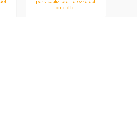
del
per visualizzare il prezzo del
prodotto.
Farina Tipo 0
500 g
500 g
Antico Molino
Fratelli Persello
rsello
Antico Molino F.lli Persello
FORNITORE