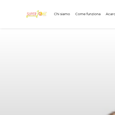
Chi siamo
Come funziona
Acard