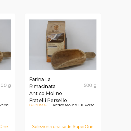
Farina La
000 g
500 g
Rimacinata
Antico Molino
Fratelli Persello
rsello
Antico Molino F.lli Persello
FORNITORE
rOne
Seleziona una sede SuperOne