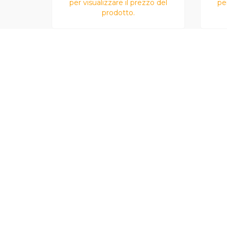
per visualizzare il prezzo del
pe
prodotto.
Farina per Pane
Fari
500 g
Morbido Antico
Anti
Molino Fratelli
Frat
Persello
Antico Molino F.lli Persello
FORNITORE
FORNI