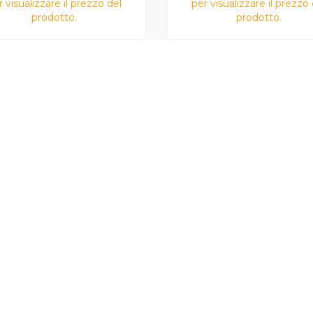
r visualizzare il prezzo del
per visualizzare il prezzo 
prodotto.
prodotto.
na per Pizza
Farina per Torta
500 g
co Molino
Antico Molino
elli Persello
Fratelli Persello
Antico Molino F.lli Persello
Antico Molino F.lli Pe
TORE
FORNITORE