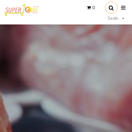
0
Sede...