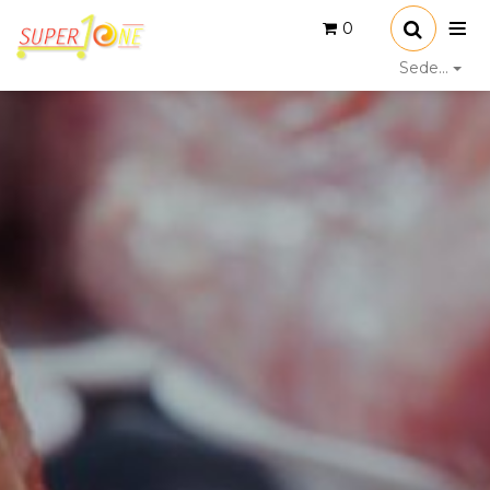
0
Sede...